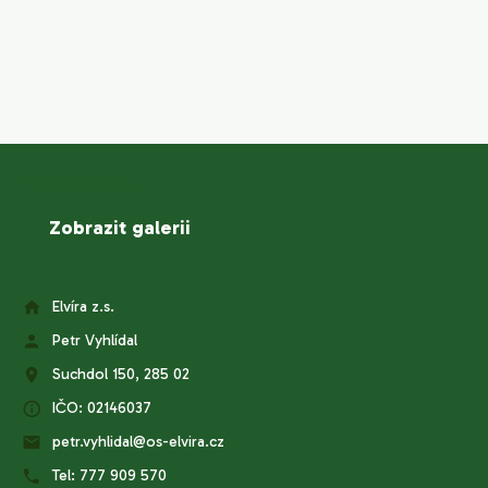
Fotogalerie
Zobrazit galerii
Elvíra z.s.
Petr Vyhlídal
Suchdol 150, 285 02
IČO: 02146037
petr.vyhlidal@os-elvira.cz
Tel: 777 909 570