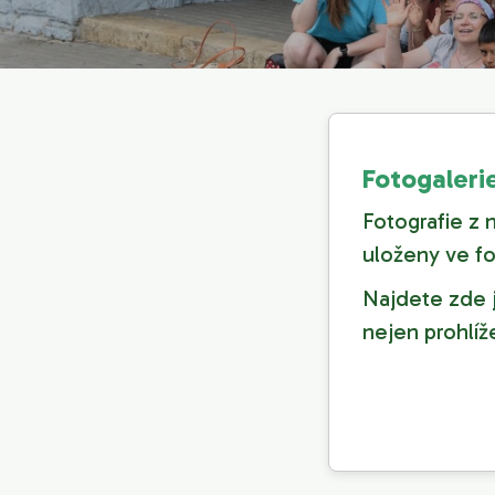
Fotogaleri
Fotografie z 
uloženy ve fo
Najdete zde j
nejen prohlíž