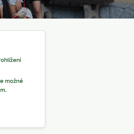
rohlížení
 je možné
um.