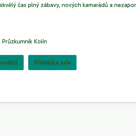
ít skvělý čas plný zábavy, nových kamarádů a neza
:
 Průzkumník Kolín
 rodičů
Přihláška zde