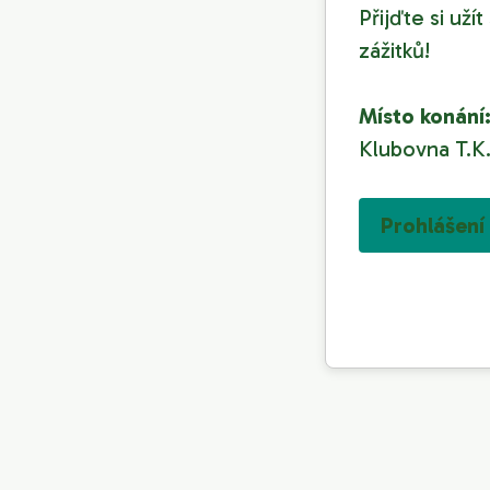
Přijďte si už
zážitků!
Místo konání
Klubovna T.K.
Prohlášení