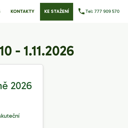
S
KONTAKTY
KE STAŽENÍ
Tel: 777 909 570
0 - 1.11.2026
ně 2026
skuteční