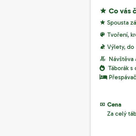
Co vás 
Spousta záb
Tvoření, kre
Výlety, do 
Návštěva 
Táborák s 
Přespávač
Cena
Za celý tábo