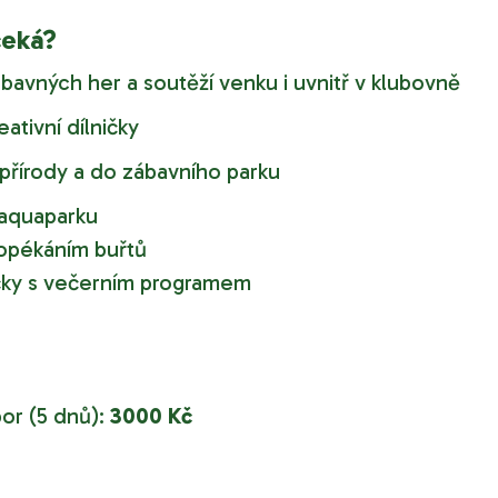
čeká?
avných her a soutěží venku i uvnitř v klubovně
ativní dílničky
přírody a do zábavního parku
aquaparku
opékáním buřtů
ky s večerním programem
r (5 dnů):
30
00 Kč