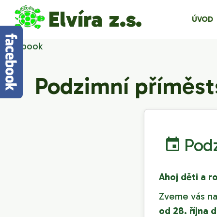
Elvíra z.s.
ÚVOD
Facebook
Podzimní příměstsk
Podz
Ahoj děti a r
Zveme vás na 
od 28. října 